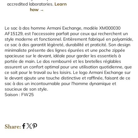
accredited laboratories.
Learn
how →
Le sac à dos homme Armani Exchange, modèle XM000030
AF15129, est l'accessoire parfait pour ceux qui recherchent un
style moderne et fonctionnel. Entièrement fabriqué en polyamide,
ce sac à dos garantit légèreté, durabilité et praticité. Son design
minimaliste présente des lignes épurées et une poche zippée
spacieuse sur le devant, idéale pour garder les essentiels à
portée de main. Le dos rembourré et les bretelles réglables
assurent un confort optimal pour une utilisation quotidienne, que
ce soit pour le travail ou les loisirs. Le logo Armani Exchange sur
le devant ajoute une touche distinctive et raffinée, faisant de ce
sac à dos un incontournable pour l'homme dynamique et
soucieux de son style.
Saison : FW25
Share:
S
S
P
h
h
i