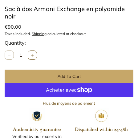
Sac à dos Armani Exchange en polyamide
noir
€90,00
Taxes included.
Shipping
calculated at checkout.
Quantity:
Q
u
n
a
Add To Cart
t
i
t
y
Plus de moyens de paiement
Authenticity guarantee
Dispatched within 24-48h
Verified by our experts in