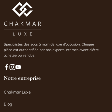
expertise faite par un 
comprendre l'histoire d
est conforme ou non. 
Spécialistes des sacs à main de luxe d'occasion. Chaque
pièce est authentifiée par nos experts internes avant d'être
achetée ou vendue.
F
I
Y
a
Notre entreprise
n
o
c
s
u
e
t
T
Chakmar Luxe
b
a
u
o
g
b
o
r
e
Blog
k
a