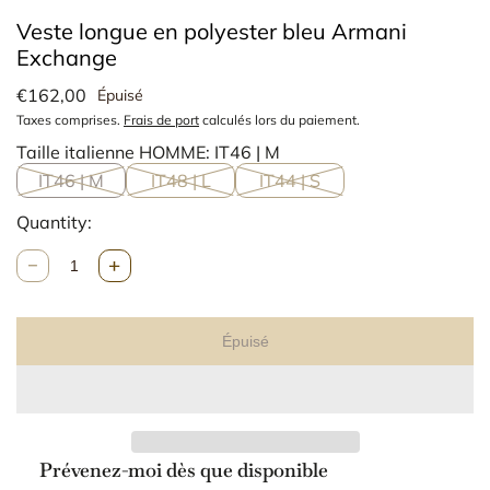
Veste longue en polyester bleu Armani
Exchange
€162,00
Épuisé
Taxes comprises.
Frais de port
calculés lors du paiement.
Taille italienne HOMME:
IT46 | M
IT46 | M
IT48 | L
IT44 | S
Quantity:
Q
u
a
n
Épuisé
t
i
t
é
Prévenez-moi dès que disponible