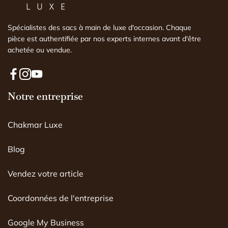
Spécialistes des sacs à main de luxe d'occasion. Chaque
pièce est authentifiée par nos experts internes avant d'être
achetée ou vendue.
F
I
Y
a
Notre entreprise
n
o
c
s
u
e
t
T
Chakmar Luxe
b
a
u
o
g
b
o
r
e
Blog
k
a
m
Vendez votre article
Coordonnées de l'entreprise
Google My Business