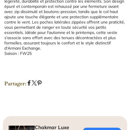
légèreté, durabilité et protection contre les éléments. Son design
épuré et contemporain est rehaussé par une fermeture avant
avec zip dissimulé et boutons-pression, tandis que le col haut
ajoute une touche élégante et une protection supplémentaire
contre le vent. Les poches latérales zippées offrent une praticité,
vous permettant de ranger en toute sécurité vos petits
essentiels. Idéale pour l'automne et le printemps, cette veste
s'associe sans effort avec des tenues décontractées et plus
formelles, assurant toujours le confort et le style distinctif
d'Armani Exchange.
Saison : FW25
Partager:
P
P
É
a
a
p
r
r
i
t
t
n
a
a
g
g
g
l
e
e
e
Chakmar Luxe
r
r
r