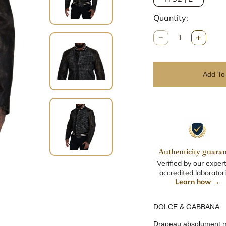
Quantity:
Q
u
n
a
Add To
t
i
t
y
Authenticity guaran
Verified by our expert
accredited laboratori
Learn how →
DOLCE & GABBANA
Drapeau absolument ma