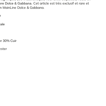
Cet article est très exclusif et rare et
lore Dolce & Gabbana.
ion MainLine Dolce & Gabbana.
r
rale
er 30% Cuir
ester