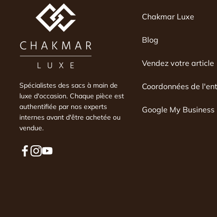
moi-même. J'ai payé pour a
Chakmar Luxe
expertise faite par un expe
essaie de comprendre l'hist
Blog
qui m'explique pourquoi il 
non. Vraiment déçue.
Vendez votre article
Spécialistes des sacs à main de
Coordonnées de l'ent
luxe d'occasion. Chaque pièce est
authentifiée par nos experts
Google My Business
internes avant d'être achetée ou
vendue.
F
I
Y
a
n
o
c
s
u
e
t
T
b
a
u
o
g
b