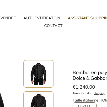
VENDRE
AUTHENTIFICATION
ASSISTANT SHOPPI
CONTACT
Bomber en polye
Dolce & Gabba
€1.240,00
Taxes included.
Shipping
c
Taille italienne H
IT52 | L