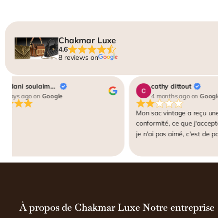
Chakmar Luxe
4.6
8 reviews on
badani soulaiman
cathy dittout
6 days ago
on
Google
4 months ago
on
Googl
Mon sac vintage a reçu un
conformité, ce que j'accept
je n'ai pas aimé, c'est de p
lieu de 95 comme indiqué su
qu'on me demande des phot
ensuite soumises à "authent
plate-forme IA, peu fiable, 
vintage. Je reçois un rappo
explications vraiment "synt
À propos de Chakmar Luxe
Notre entreprise
(autant dire, pas d'explicatio
indiqué cela sur leur site, j'