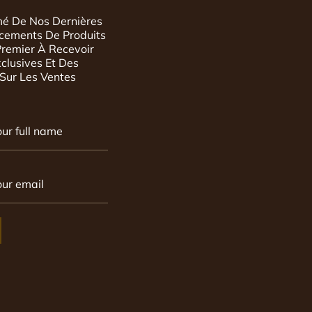
mé De Nos Dernières
ncements De Produits
Premier À Recevoir
xclusives Et Des
 Sur Les Ventes
our full name
our email