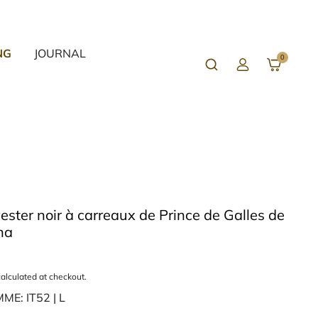
NG
JOURNAL
0
C
u
s
t
o
m
e
r
L
o
g
ster noir à carreaux de Prince de Galles de
i
na
n
alculated at checkout.
OMME:
IT52 | L