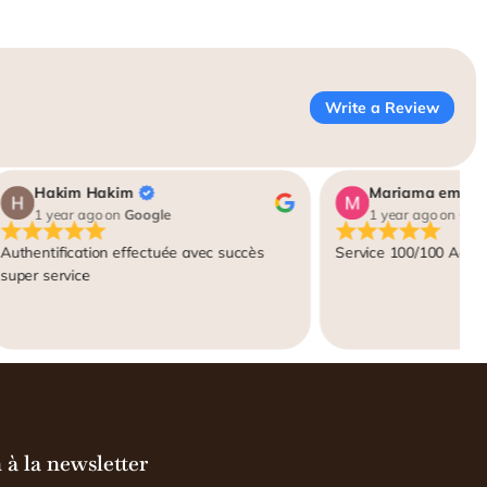
Write a Review
Hakim Hakim
Mariama emilie
1 year ago
on
Google
1 year ago
on
Goo
Authentification effectuée avec succès
Service 100/100 Adora
super service
 à la newsletter