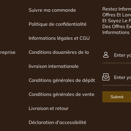
voir une
Restez Infor
Suivre ma commande
rt humain qui
Offres Et La
oire du sac et
Et Soyez Le 
Politique de confidentialité
est conforme ou
Des Offres E
Informations
Informations légales et CGU
reprise
Conditions douanières de la
Enter y
livraison internationale
Enter y
Conditions générales de dépôt
Conditions générales de vente
Submit
Livraison et retour
Déclaration d'accessibilité