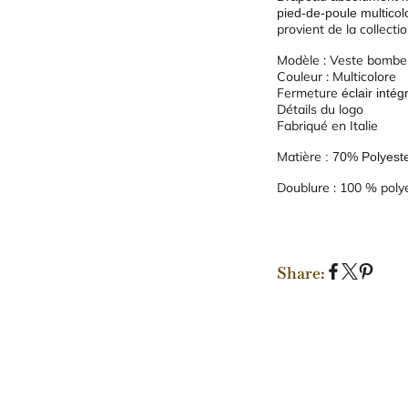
pied-de-poule multico
provient de la collect
Modèle : Veste bombe
Couleur : Multicolore
Fermeture
éclair intég
Détails du logo
Fabriqué en Italie
Matière
:
70% Polyest
Doublure : 100 % poly
Share:
S
S
P
h
h
i
a
a
n
r
r
o
e
e
n
o
o
P
n
n
i