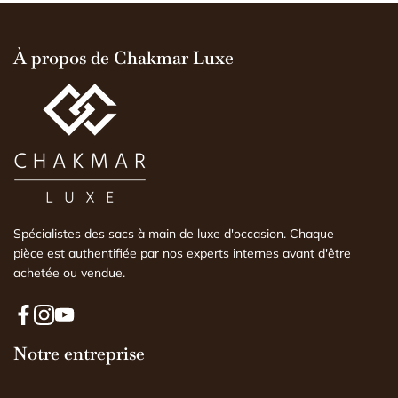
pour du vintage. Je reç
explications vraiment "
d'explications). Il n'est 
À propos de Chakmar Luxe
j'aurais pu le faire moi
expertise faite par un 
comprendre l'histoire du
est conforme ou non. V
Spécialistes des sacs à main de luxe d'occasion. Chaque
pièce est authentifiée par nos experts internes avant d'être
achetée ou vendue.
F
I
Y
a
Notre entreprise
n
o
c
s
u
e
t
T