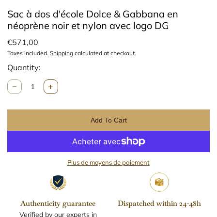
Sac à dos d'école Dolce & Gabbana en
néoprène noir et nylon avec logo DG
€571,00
Taxes included.
Shipping
calculated at checkout.
Quantity:
Q
u
n
a
Add To Cart
t
i
t
y
Plus de moyens de paiement
Authenticity guarantee
Dispatched within 24-48h
Verified by our experts in