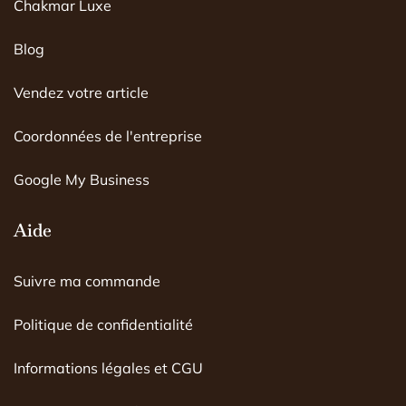
Chakmar Luxe
b
a
u
o
g
b
o
r
e
Blog
k
a
m
Vendez votre article
Coordonnées de l'entreprise
Google My Business
Aide
Suivre ma commande
Politique de confidentialité
Informations légales et CGU