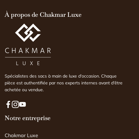
explications vraiment
d'explications). Il n'e
À propos de Chakmar Luxe
j'aurais pu le faire 
expertise faite par u
comprendre l'histoire
est conforme ou non
Spécialistes des sacs à main de luxe d'occasion. Chaque
pièce est authentifiée par nos experts internes avant d'être
achetée ou vendue.
F
I
Y
a
Notre entreprise
n
o
c
s
u
e
t
T
Chakmar Luxe
b
a
u