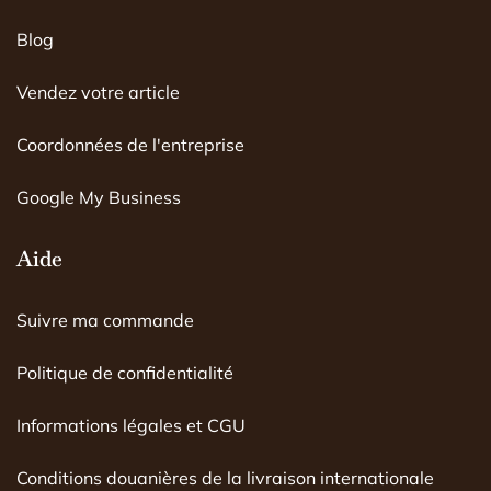
o
g
b
o
r
e
Blog
k
a
m
Vendez votre article
Coordonnées de l'entreprise
Google My Business
Aide
Suivre ma commande
Politique de confidentialité
Informations légales et CGU
Conditions douanières de la livraison internationale