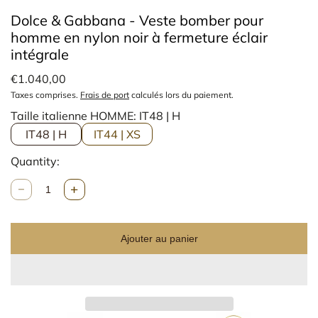
Dolce & Gabbana - Veste bomber pour
homme en nylon noir à fermeture éclair
intégrale
€1.040,00
Taxes comprises.
Frais de port
calculés lors du paiement.
Taille italienne HOMME:
IT48 | H
IT48 | H
IT44 | XS
Quantity:
Q
u
a
n
Ajouter au panier
t
i
t
é