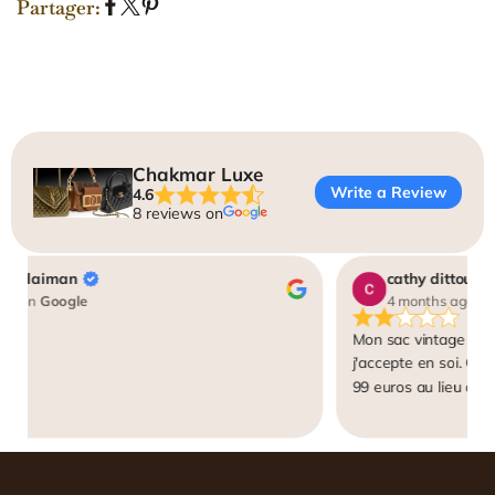
Partager:
P
P
É
a
a
p
r
r
i
t
t
n
a
a
g
g
g
l
e
e
e
Chakmar Luxe
r
r
r
Write a Review
4.6
s
s
s
8 reviews on
u
u
u
r
r
r
F
X
P
 soulaiman
cathy dittout
a
i
ago
on
Google
4 months ago
on
c
n
e
t
Mon sac vintage a re
b
e
j'accepte en soi. Ce 
o
r
99 euros au lieu de 9
o
e
qu'on me demande de
k
s
à "authentifier", une 
t
pour du vintage. Je r
explications vraiment