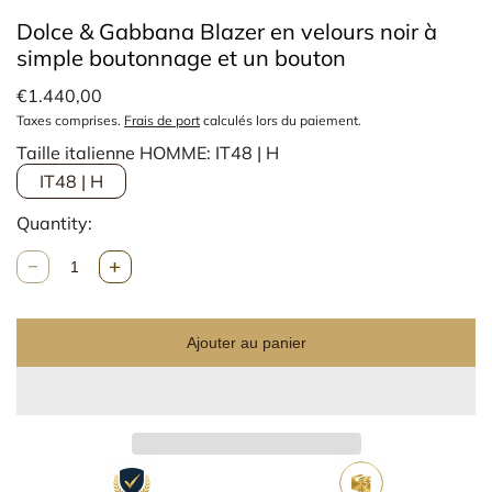
Dolce & Gabbana Blazer en velours noir à
simple boutonnage et un bouton
€1.440,00
Taxes comprises.
Frais de port
calculés lors du paiement.
Taille italienne HOMME:
IT48 | H
IT48 | H
Quantity:
Q
u
a
n
Ajouter au panier
t
i
t
é