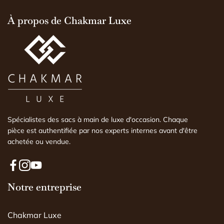
explications vraime
d'explications). Il 
À propos de Chakmar Luxe
j'aurais pu le fair
expertise faite pa
comprendre l'histoi
est conforme ou n
Spécialistes des sacs à main de luxe d'occasion. Chaque
pièce est authentifiée par nos experts internes avant d'être
achetée ou vendue.
F
I
Y
a
Notre entreprise
n
o
c
s
u
e
t
T
Chakmar Luxe
b
a
u