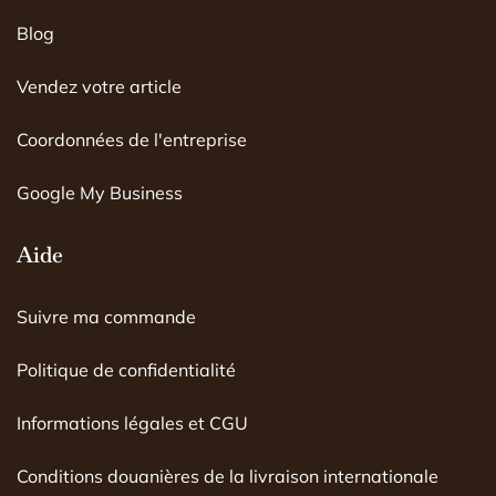
o
g
b
o
r
e
Blog
k
a
m
Vendez votre article
Coordonnées de l'entreprise
Google My Business
Aide
Suivre ma commande
Politique de confidentialité
Informations légales et CGU
Conditions douanières de la livraison internationale