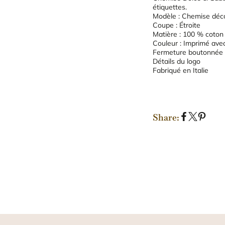
étiquettes.
Modèle : Chemise déco
Coupe : Étroite
Matière : 100 % coton
Couleur : Imprimé avec
Fermeture boutonnée à
Détails du logo
Fabriqué en Italie
Share:
S
S
P
h
h
i
a
a
n
r
r
o
e
e
n
o
o
P
n
n
i
F
X
n
a
t
c
e