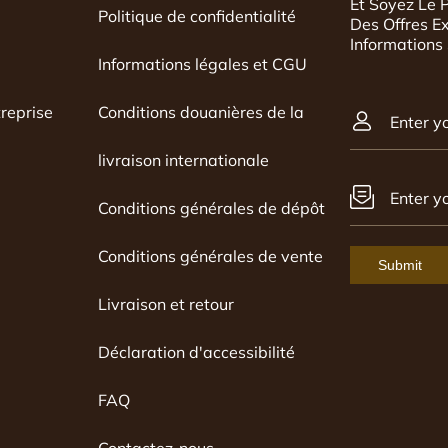
Et Soyez Le 
Politique de confidentialité
il est conforme ou
Des Offres E
Informations
Informations légales et CGU
reprise
Conditions douanières de la
Enter y
livraison internationale
Enter y
Conditions générales de dépôt
Conditions générales de vente
Submit
Livraison et retour
Déclaration d'accessibilité
FAQ