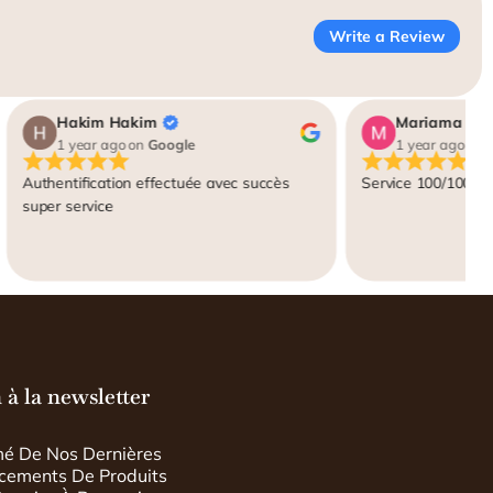
Write a Review
Hakim Hakim
1 year ago
on
Google
1 year ago
on
G
Authentification effectuée avec succès
Service 100/100 Ad
super service
 à la newsletter
mé De Nos Dernières
ncements De Produits