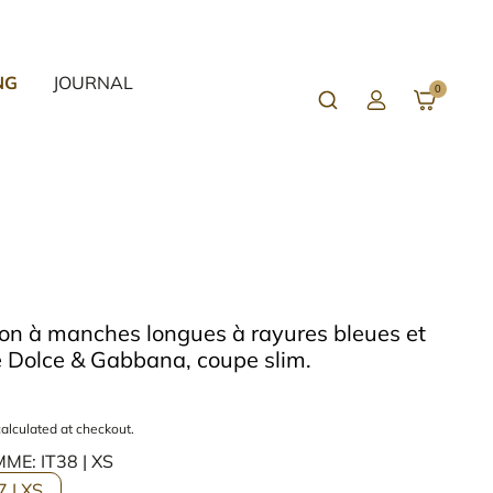
NG
JOURNAL
0
C
u
s
t
o
m
e
r
L
o
g
on à manches longues à rayures bleues et
i
e Dolce & Gabbana, coupe slim.
n
alculated at checkout.
OMME:
IT38 | XS
7 | XS