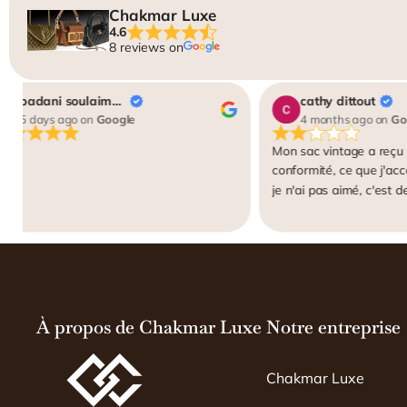
Chakmar Luxe
4.6
8 reviews on
badani soulaiman
cathy dittout
5 days ago
on
Google
4 months ago
on
Go
Mon sac vintage a reçu
conformité, ce que j'acc
je n'ai pas aimé, c'est 
lieu de 95 comme indiqué
qu'on me demande des p
ensuite soumises à "auth
plate-forme IA, peu fiab
vintage. Je reçois un ra
explications vraiment "s
À propos de Chakmar Luxe
Notre entreprise
(autant dire, pas d'explic
indiqué cela sur leur site,
moi-même. J'ai payé pou
Chakmar Luxe
expertise faite par un e
essaie de comprendre l'h