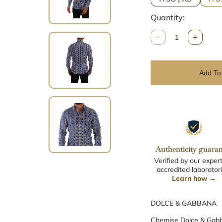
Quantity:
Q
u
n
a
Add To
t
i
t
y
Authenticity guaran
Verified by our expert
accredited laboratori
Learn how →
DOLCE & GABBANA
Chemise Dolce & Gabb