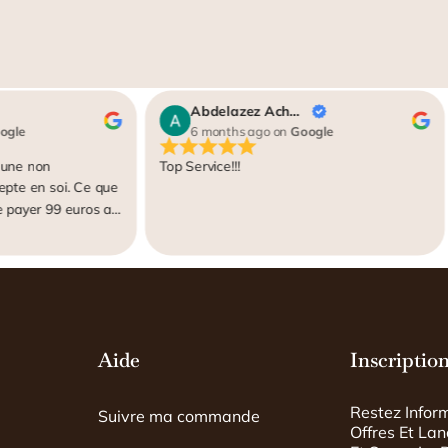
e
r
b
e
o
s
o
t
k
Abdelazez Achaibi
ogle
6 months ago
on
Google
 une non
Top Service!!!
epte en soi. Ce que
de payer 99 euros au
 sur le site, pour
hotos qui sont
entifier", une
le, surtout pour du
pport avec des
ynthétiques"
Aide
Inscription
ations). Il n'est pas
 j'aurais pu le faire
r avoir une
Restez Infor
Suivre ma commande
xpert humain qui
Offres Et La
istoire du sac et