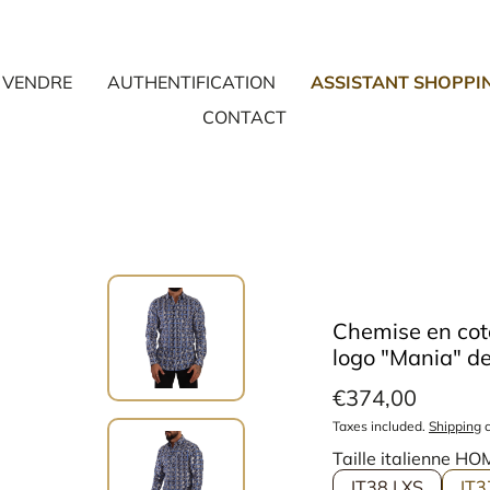
VENDRE
AUTHENTIFICATION
ASSISTANT SHOPPI
CONTACT
Chemise en cot
logo "Mania" d
€374,00
Taxes included.
Shipping
c
Taille italienne H
IT38 | XS
IT3