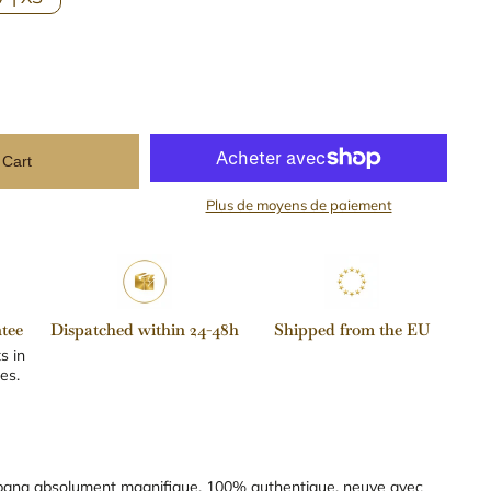
 Cart
Plus de moyens de paiement
tee
Dispatched within 24-48h
Shipped from the EU
s in
es.
ana absolument magnifique, 100% authentique, neuve avec