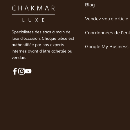
Blog
qui m'explique pourquoi 
non. Vraiment déçue.
Vendez votre article
Spécialistes des sacs à main de
Coordonnées de l'ent
luxe d'occasion. Chaque pièce est
authentifiée par nos experts
Google My Business
internes avant d'être achetée ou
vendue.
F
I
Y
a
n
o
c
s
u
e
t
T
b
a
u
o
g
b
o
r
e
k
a
m