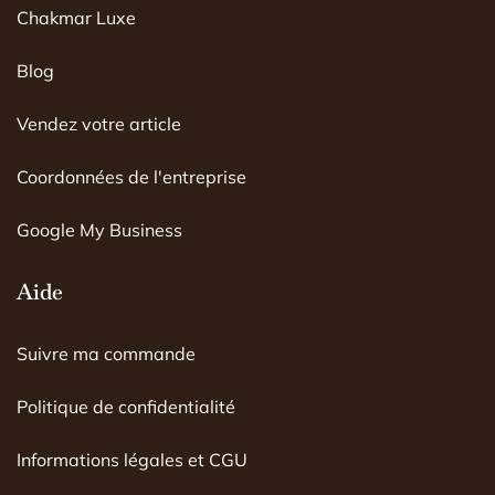
Chakmar Luxe
b
a
u
o
g
b
o
r
e
Blog
k
a
m
Vendez votre article
Coordonnées de l'entreprise
Google My Business
Aide
Suivre ma commande
Politique de confidentialité
Informations légales et CGU