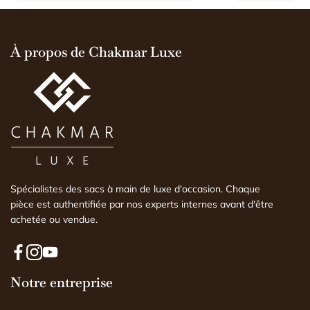
t
pour du vintage. Je
explications vraime
d'explications). Il n
À propos de Chakmar Luxe
j'aurais pu le fair
expertise faite par
comprendre l'histoi
est conforme ou no
Spécialistes des sacs à main de luxe d'occasion. Chaque
pièce est authentifiée par nos experts internes avant d'être
achetée ou vendue.
F
I
Y
a
Notre entreprise
n
o
c
s
u
e
t
T