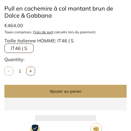
Pull en cachemire à col montant brun de
Dolce & Gabbana
€464,00
Taxes comprises.
Frais de port
calculés lors du paiement.
Taille italienne HOMME:
IT46 | S
IT46 | S
Quantity:
Q
u
a
n
Ajouter au panier
t
i
t
é