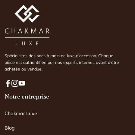
expertise faite par un e
comprendre l'histoire du 
est conforme ou non. Vr
Spécialistes des sacs à main de luxe d'occasion. Chaque
pièce est authentifiée par nos experts internes avant d'être
achetée ou vendue.
F
I
Y
a
Notre entreprise
n
o
c
s
u
e
t
T
Chakmar Luxe
b
a
u
o
g
b
o
r
e
Blog
k
a