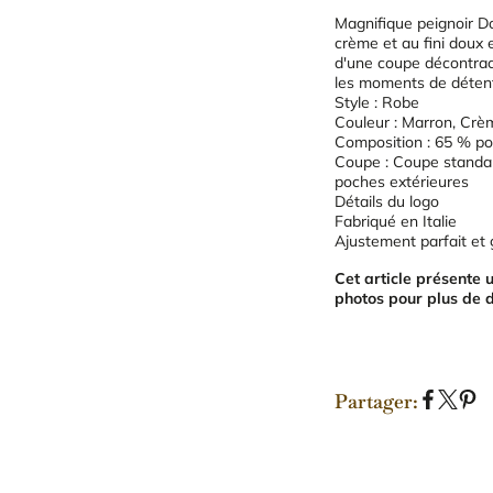
Magnifique peignoir D
crème et au fini doux 
d'une coupe décontracté
les moments de détente
Style : Robe
Couleur : Marron, Crè
Composition : 65 % po
Coupe : Coupe standa
poches extérieures
Détails du logo
Fabriqué en Italie
Ajustement parfait et 
Cet article présente 
photos pour plus de d
Partager:
P
P
É
a
a
p
r
r
i
t
t
n