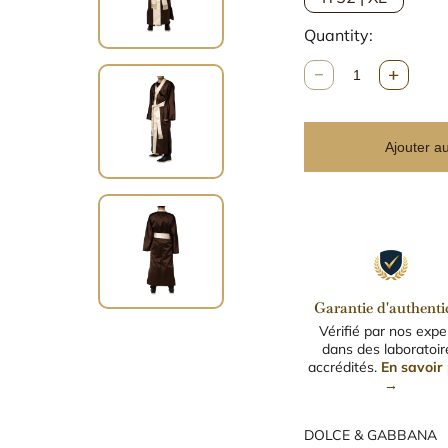
Quantity:
Q
u
a
n
Ajouter a
t
i
t
é
Garantie d'authentic
Vérifié par nos expe
dans des laboratoir
accrédités.
En savoir 
→
DOLCE & GABBANA