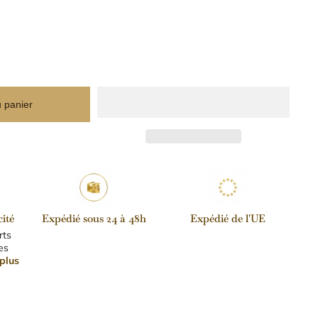
u panier
ité
Expédié sous 24 à 48h
Expédié de l'UE
rts
es
plus