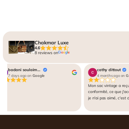
Chakmar Luxe
4.6
8 reviews on
badani soulaiman
cathy dittout
7 days ago
on
Google
4 months ago
on
Go
Mon sac vintage a reç
conformité, ce que j'ac
je n'ai pas aimé, c'est
lieu de 95 comme indiqu
qu'on me demande des 
ensuite soumises à "aut
plate-forme IA, peu fia
vintage. Je reçois un r