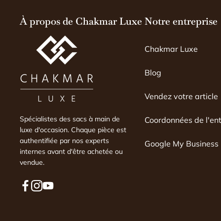
explications vraiment "
À propos de Chakmar Luxe
Notre entreprise
(autant dire, pas d'expli
indiqué cela sur leur site
moi-même. J'ai payé po
Chakmar Luxe
expertise faite par un 
essaie de comprendre l'
Blog
qui m'explique pourquoi
non. Vraiment déçue.
Vendez votre article
Spécialistes des sacs à main de
Coordonnées de l'ent
luxe d'occasion. Chaque pièce est
authentifiée par nos experts
Google My Business
internes avant d'être achetée ou
vendue.
F
I
Y
a
n
o
c
s
u