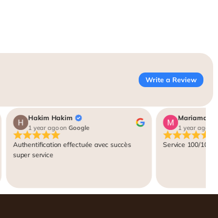
Write a Review
Hakim Hakim
1 year ago
on
Google
1 year ago
on
Authentification effectuée avec succès
Service 100/100 A
super service