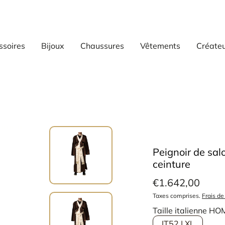
ssoires
Bijoux
Chaussures
Vêtements
Créate
Peignoir de sa
ceinture
€1.642,00
Taxes comprises.
Frais de
Taille italienne H
IT52 | XL