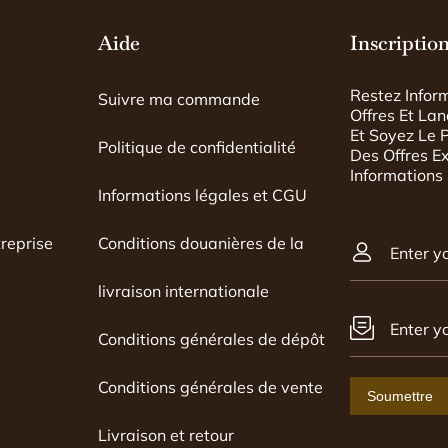
synthétiques"
Aide
Inscription
cations). Il n'est pas
, j'aurais pu le faire
ur avoir une
Restez Infor
Suivre ma commande
expert humain qui
Offres Et La
histoire du sac et
Et Soyez Le 
Politique de confidentialité
 il est conforme ou
Des Offres E
Informations
Informations légales et CGU
reprise
Conditions douanières de la
Enter y
livraison internationale
Enter y
Conditions générales de dépôt
Conditions générales de vente
Soumettre
Livraison et retour