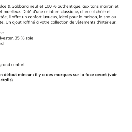
olce & Gabbana neuf et 100 % authentique, aux tons marron et
et moelleux. Doté d'une ceinture classique, d'un col châle et
e, il offre un confort luxueux, idéal pour la maison, le spa ou
. Un ajout raffiné à votre collection de vêtements d'intérieur.
me
lyester, 35 % soie
rd
grand confort
un défaut mineur : il y a des marques sur la face avant (voir
étails).