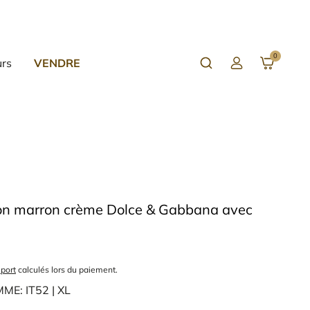
0
urs
VENDRE
C
o
n
n
e
x
i
o
n
c
l
lon marron crème Dolce & Gabbana avec
i
e
n
t
 port
calculés lors du paiement.
OMME:
IT52 | XL