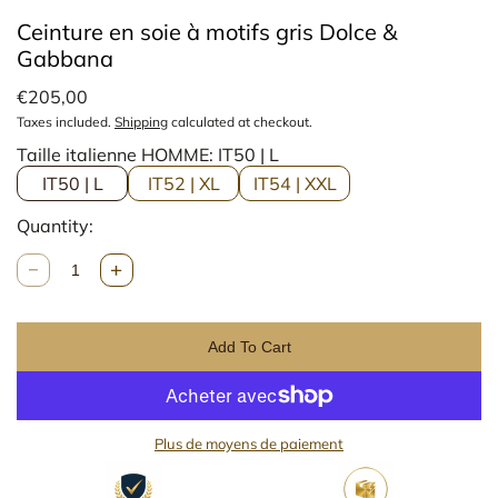
Ceinture en soie à motifs gris Dolce &
Gabbana
€205,00
Taxes included.
Shipping
calculated at checkout.
Taille italienne HOMME:
IT50 | L
IT50 | L
IT52 | XL
IT54 | XXL
Quantity:
Q
u
n
a
Add To Cart
t
i
t
y
Plus de moyens de paiement