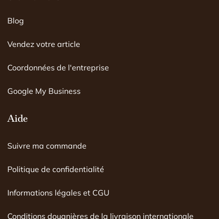
o
g
b
o
r
e
Blog
k
a
m
Vendez votre article
Coordonnées de l'entreprise
Google My Business
Aide
Suivre ma commande
Politique de confidentialité
Informations légales et CGU
Conditions douanières de la livraison internationale