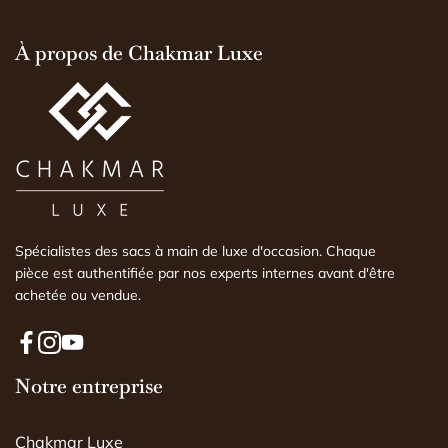
explications vraiment 
d'explications). Il n'es
À propos de Chakmar Luxe
j'aurais pu le faire m
expertise faite par u
comprendre l'histoire 
est conforme ou non.
Spécialistes des sacs à main de luxe d'occasion. Chaque
pièce est authentifiée par nos experts internes avant d'être
achetée ou vendue.
F
I
Y
a
Notre entreprise
n
o
c
s
u
e
t
T
Chakmar Luxe
b
a
u