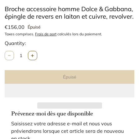
Broche accessoire homme Dolce & Gabbana,
épingle de revers en laiton et cuivre, revolver.
€156,00
Épuisé
Taxes comprises.
Frais de port
calculés lors du paiement.
Quantity:
Q
u
a
n
Épuisé
t
i
t
é
Prévenez-moi dès que disponible
Saisissez votre adresse e-mail et nous vous
préviendrons lorsque cet article sera de nouveau
en stock.