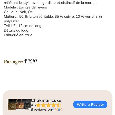
reflétant le style avant-gardiste et distinctif de la marque.
Modèle : Épingle de revers
Couleur : Noir, Or
Matière : 50 % laiton véritable, 35 % cuivre, 10 % verre, 3 %
polyester
TAILLE : 12 cm de long
Détails du logo
Fabriqué en Italie
Partager:
P
P
É
a
a
p
r
r
i
t
t
n
a
a
g
g
g
l
e
e
e
Chakmar Luxe
r
r
r
Write a Review
4.6
s
s
s
8 reviews on
u
u
u