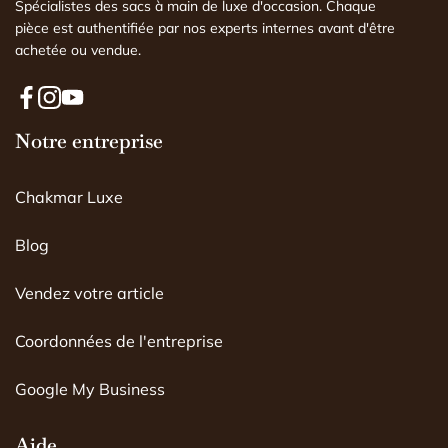
Spécialistes des sacs à main de luxe d'occasion. Chaque
pièce est authentifiée par nos experts internes avant d'être
achetée ou vendue.
F
I
Y
a
Notre entreprise
n
o
c
s
u
e
t
T
Chakmar Luxe
b
a
u
o
g
b
o
r
e
Blog
k
a
m
Vendez votre article
Coordonnées de l'entreprise
Google My Business
Aide