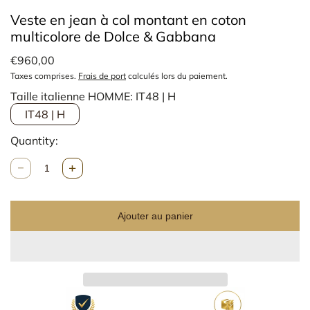
Veste en jean à col montant en coton
multicolore de Dolce & Gabbana
€960,00
Taxes comprises.
Frais de port
calculés lors du paiement.
Taille italienne HOMME:
IT48 | H
IT48 | H
Quantity:
Q
u
a
n
Ajouter au panier
t
i
t
é