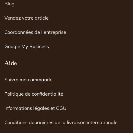
o
r
e
Blog
k
a
m
Vendez votre article
Coordonnées de l'entreprise
Google My Business
Aide
Suivre ma commande
Politique de confidentialité
Informations légales et CGU
Conditions douanières de la livraison internationale