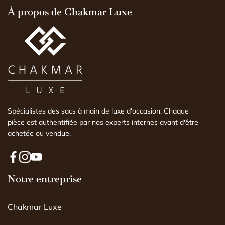
d'explications). Il 
À propos de Chakmar Luxe
j'aurais pu le fair
expertise faite pa
comprendre l'histoi
est conforme ou n
Spécialistes des sacs à main de luxe d'occasion. Chaque
pièce est authentifiée par nos experts internes avant d'être
achetée ou vendue.
F
I
Y
a
Notre entreprise
n
o
c
s
u
e
t
T
Chakmar Luxe
b
a
u
o
g
b