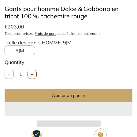
Gants pour homme Dolce & Gabbana en
tricot 100 % cachemire rouge
€203,00
Taxes comprises.
Frais de port
calculés lors du paiement.
Taille des gants HOMME:
9|M
9|M
Quantity:
Q
u
a
n
Ajouter au panier
t
i
t
é