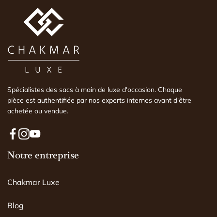
expertise faite par 
comprendre l'histoire
est conforme ou non
Spécialistes des sacs à main de luxe d'occasion. Chaque
pièce est authentifiée par nos experts internes avant d'être
achetée ou vendue.
F
I
Y
a
Notre entreprise
n
o
c
s
u
e
t
T
Chakmar Luxe
b
a
u
o
g
b
o
r
e
Blog
k
a