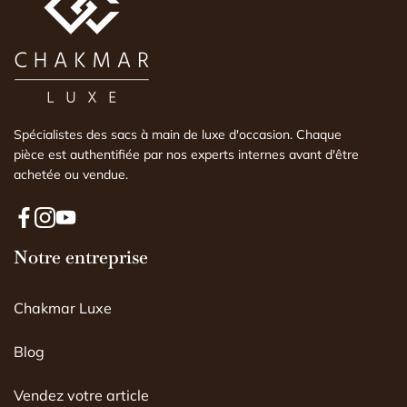
est conforme ou non. 
Spécialistes des sacs à main de luxe d'occasion. Chaque
pièce est authentifiée par nos experts internes avant d'être
achetée ou vendue.
F
I
Y
a
Notre entreprise
n
o
c
s
u
e
t
T
Chakmar Luxe
b
a
u
o
g
b
o
r
e
Blog
k
a
m
Vendez votre article