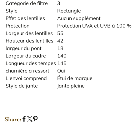
Catégorie de filtre
3
Style
Rectangle
Effet des lentilles
Aucun supplément
Protection
Protection UVA et UVB à 100 %
Largeur des lentilles
55
Hauteur des lentilles
42
largeur du pont
18
Largeur du cadre
140
Longueur des tempes
145
charnière à ressort
Oui
L'envoi comprend
Étui de marque
Style de jante
Jante pleine
Share:
S
S
P
h
h
i
a
a
n