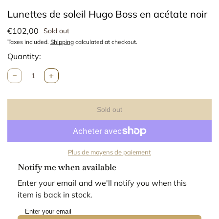
Lunettes de soleil Hugo Boss en acétate noir
€102,00
Sold out
Taxes included.
Shipping
calculated at checkout.
Quantity:
Q
u
n
a
Sold out
t
i
t
y
Plus de moyens de paiement
Notify me when available
Enter your email and we'll notify you when this
item is back in stock.