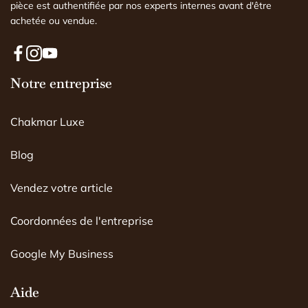
pièce est authentifiée par nos experts internes avant d'être
achetée ou vendue.
F
I
Y
a
Notre entreprise
n
o
c
s
u
e
t
T
Chakmar Luxe
b
a
u
o
g
b
o
r
e
Blog
k
a
m
Vendez votre article
Coordonnées de l'entreprise
Google My Business
Aide