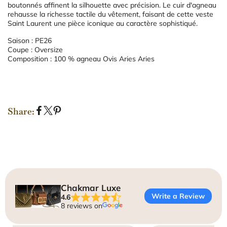
boutonnés affinent la silhouette avec précision. Le cuir d'agneau
rehausse la richesse tactile du vêtement, faisant de cette veste
Saint Laurent une pièce iconique au caractère sophistiqué.
Saison : PE26
Coupe : Oversize
Composition : 100 % agneau Ovis Aries Aries
Share:
S
S
P
h
h
i
a
a
n
r
r
o
e
e
n
o
o
P
n
n
i
Chakmar Luxe
F
X
n
Write a Review
4.6
a
t
8 reviews on
c
e
e
r