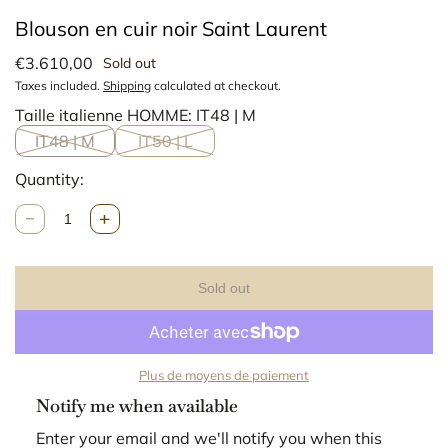
Blouson en cuir noir Saint Laurent
€3.610,00
Sold out
Taxes included.
Shipping
calculated at checkout.
Taille italienne HOMME:
IT48 | M
IT48 | M
IT50 | L
Quantity:
Q
u
n
a
Sold out
t
i
t
y
Plus de moyens de paiement
Notify me when available
Enter your email and we'll notify you when this